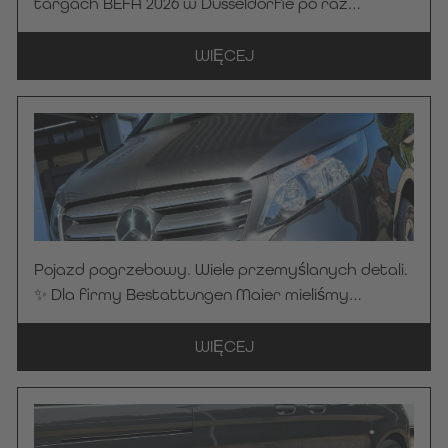
targach BEFA 2026 w Düsseldorfie po raz
pierwszy zaprezentowano ten model Samochód
pogrzebowy wzorowany na Mercedes-Benz V
WIĘCEJ
250 d w eleganckim kolorze czarnym
obsydianowym. Tam pojazd wzbudził
zainteresowanie zakładu pogrzebowego Streidt –
i szybko stało się jasne: ten pojazd ma w
przyszłości stać się częścią codziennej
eksploatacji. Teraz mieliśmy zaszczyt oficjalnie
przekazać ten wysokiej jakości pojazd Samochód
pogrzebowy . Serdecznie dziękujemy zakładowi
Pojazd pogrzebowy. Wiele przemyślanych detali.
pogrzebowemu Streidt za zaufanie okazane
✨ Dla firmy Bestattungen Maier mieliśmy
firmie KC Manufaktur by Steelworks. Życzymy
zaszczyt wyprodukować i przekazać model „
zawsze bezpiecznej i przyjemnej jazdy!
Samochód pogrzebowy ” oparty na Mercedes-
WIĘCEJ
Benz Vito 116 CDI Pro ALLRAD w kolorze
grafitowej szarości. Szczególną atrakcją jest
nasza indywidualnie zaprojektowana przegroda
z motywem nasłonecznionej leśnej ścieżki. 🌿☀️