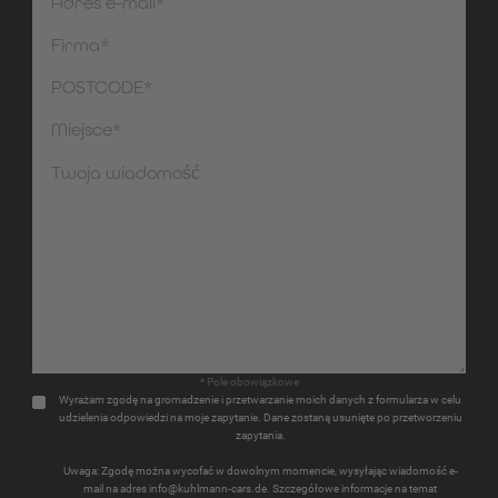
* Pole obowiązkowe
Wyrażam zgodę na gromadzenie i przetwarzanie moich danych z formularza w celu
udzielenia odpowiedzi na moje zapytanie. Dane zostaną usunięte po przetworzeniu
zapytania.
Uwaga: Zgodę można wycofać w dowolnym momencie, wysyłając wiadomość e-
mail na adres info@kuhlmann-cars.de. Szczegółowe informacje na temat