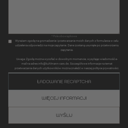
* Pole obowiązkowe
Wyrażam zgodę na gromadzenie i przetwarzanie moich danych z formularza w celu
udzielenia odpowiedzi na moje zapytanie. Dane zostaną usunięte po przetworzeniu
zapytania.
Uwaga: Zgodę można wycofać w dowolnym momencie, wysyłając wiadomość e-
mail na adres info@kuhlmann-cars.de. Szczegółowe informacje na temat
przetwarzania danych użytkowników można znaleźć w naszej polityce prywatności.
ŁADOWANIE RECAPTCHA
WIĘCEJ INFORMACJI