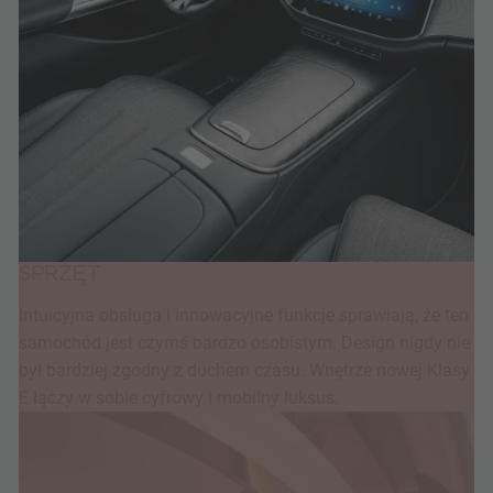
SPRZĘT
Intuicyjna obsługa i innowacyjne funkcje sprawiają, że ten
samochód jest czymś bardzo osobistym. Design nigdy nie
był bardziej zgodny z duchem czasu. Wnętrze nowej Klasy
E łączy w sobie cyfrowy i mobilny luksus.