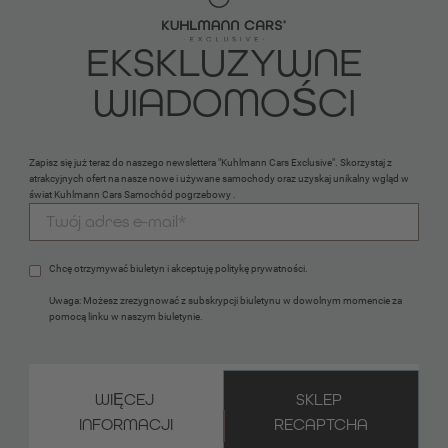
EKSKLUZYWNE
WIADOMOŚCI
Zapisz się już teraz do naszego newslettera "Kuhlmann Cars Exclusive". Skorzystaj z
atrakcyjnych ofert na nasze nowe i używane samochody oraz uzyskaj unikalny wgląd w
świat Kuhlmann Cars Samochód pogrzebowy .
Chcę otrzymywać biuletyn i akceptuję 
politykę
 prywatności.
Uwaga: Możesz zrezygnować z subskrypcji biuletynu w dowolnym momencie za 
pomocą linku w naszym biuletynie.
WIĘCEJ 
SKLEP 
INFORMACJI
RECAPTCHA