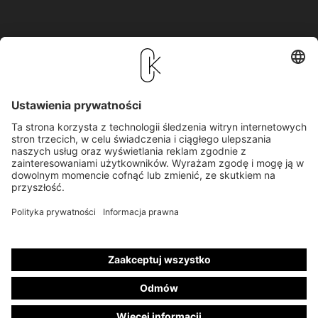
SAMOCHÓD POGRZEBOWY KUPOWAĆ 
NOWE I UŻYWANE
Firma KC Manufaktur by Steelworks GmbH z Heiden w 
Niemczech
 jest producentem Samochód pogrzebowy 
zwanych również pojazdami pogrzebowymi lub 
karawanami. We własnym zakładzie produkcyjnym 
odbywa się przebudowa i 
wyposażanie
 nowych pojazdów 
pogrzebowych wzorowany na Mercedes-Benz i 
Volkswagen. Oprócz indywidualnego 
wyposażenia 
wnętrz
 Kuhlmann Cars jest z innowacyjnego 
wyposażenia specjalnego
 swoich pojazdów 
pogrzebowych. W całej Europie 
dealerzy
 są do dyspozycji 
firm pogrzebowych w zakresie sprzedaży 
nowych
 i 
używanych
 karawan oraz leasingu.