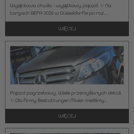
Wyjątkowa chwila – wyjątkowy pojazd. ✨ Na
targach BEFA 2026 w Düsseldorfie po raz
pierwszy zaprezentowano ten model Samochód
pogrzebowy wzorowany na Mercedes-Benz V
WIĘCEJ
250 d w eleganckim kolorze czarnym
obsydianowym. Tam pojazd wzbudził
zainteresowanie zakładu pogrzebowego Streidt –
i szybko stało się jasne: ten pojazd ma w
przyszłości stać się częścią codziennej
eksploatacji. Teraz mieliśmy zaszczyt oficjalnie
przekazać ten wysokiej jakości pojazd Samochód
pogrzebowy . Serdecznie dziękujemy zakładowi
Pojazd pogrzebowy. Wiele przemyślanych detali.
pogrzebowemu Streidt za zaufanie okazane
✨ Dla firmy Bestattungen Maier mieliśmy
firmie KC Manufaktur by Steelworks. Życzymy
zaszczyt wyprodukować i przekazać model „
zawsze bezpiecznej i przyjemnej jazdy!
Samochód pogrzebowy ” oparty na Mercedes-
WIĘCEJ
Benz Vito 116 CDI Pro ALLRAD w kolorze
grafitowej szarości. Szczególną atrakcją jest