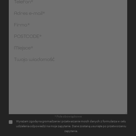
* Pole obowiązkowe
Wyrażam zgodę na gromadzenie i przetwarzanie moich danych z formularza w celu
udzielenia odpowiedzi na moje zapytanie. Dane zostaną usunięte po przetworzeniu
zapytania.