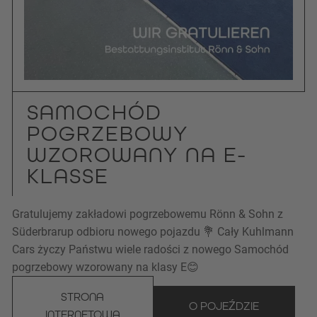
SAMOCHÓD
POGRZEBOWY
WZOROWANY NA E-
KLASSE
Gratulujemy zakładowi pogrzebowemu Rönn & Sohn z
Süderbrarup odbioru nowego pojazdu 💐 Cały Kuhlmann
Cars życzy Państwu wiele radości z nowego Samochód
pogrzebowy wzorowany na klasy E😊
STRONA
O POJEŹDZIE
INTERNETOWA