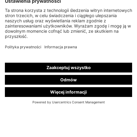
+49 28 67 - 97 57 - 70
info@kuhlmann-cars.de
EKSKLUZYWNE
WIADOMOŚCI
Zapisz się już teraz do naszego newslettera "Kuhlmann Cars Exclusive". Skorzystaj z
atrakcyjnych ofert na nasze nowe i używane samochody oraz uzyskaj unikalny wgląd w